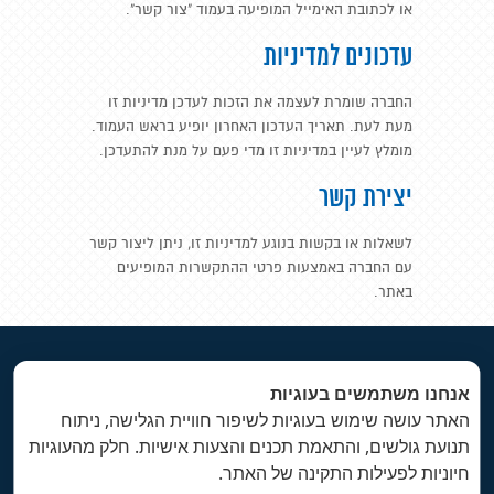
או לכתובת האימייל המופיעה בעמוד "צור קשר".
עדכונים למדיניות
החברה שומרת לעצמה את הזכות לעדכן מדיניות זו
מעת לעת. תאריך העדכון האחרון יופיע בראש העמוד.
מומלץ לעיין במדיניות זו מדי פעם על מנת להתעדכן.
יצירת קשר
לשאלות או בקשות בנוגע למדיניות זו, ניתן ליצור קשר
עם החברה באמצעות פרטי ההתקשרות המופיעים
באתר.
אלעד אקרמן - תוכן למלונות
אנחנו משתמשים בעוגיות
elad.ackerman@gmail.com
|
054-5496181
האתר עושה שימוש בעוגיות לשיפור חוויית הגלישה, ניתוח
תנועת גולשים, והתאמת תכנים והצעות אישיות. חלק מהעוגיות
תוכן למלונות
|
לקוחות
|
הרצאות לבתי מלון
|
מפת אתר
|
צרו
קשר
חיוניות לפעילות התקינה של האתר.